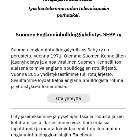
Työskentelemme rodun tulevaisuuden
parhaaksi.
Suomen Englanninbulldoggiyhdistys SEBY ry
Suomen englanninbulldoggiyhdistys Seby ry on
perustettu vuonna 1971. Olemme Suomen Kennelliiton
jäsenyhdistys ja ainoa virallinen Suomen Kennelliiton
alaisena toimiva englanninbulldoggien rotujärjestö.
Vuonna 2015 yhdistyksestämme tuli rotujärjestö.
Sivuiltamme löydät tietoa englanninbulldogista rotuna
ja yhdistyksen toiminnasta.
Ota yhteyttä
Liity jäseneksemme ja pysyt ajan tasalla rodusta ja sen
kehittämisestä. Järjestämme vuosittain erilaisia
tapahtumia ja muuta toimintaa. Voit tutustua muihin
englanninbulldoggiomistajiin
Facebook -