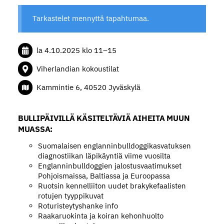
Tarkastelet mennyttä tapahtumaa.
la 4.10.2025
klo 11
–
15
Viherlandian kokoustilat
Kammintie 6, 40520 Jyväskylä
BULLIPÄIVILLÄ KÄSITELTÄVIÄ AIHEITA MUUN
MUASSA:
Suomalaisen englanninbulldoggikasvatuksen
diagnostiikan läpikäyntiä viime vuosilta
Englanninbulldoggien jalostusvaatimukset
Pohjoismaissa, Baltiassa ja Euroopassa
Ruotsin kennelliiton uudet brakykefaalisten
rotujen tyyppikuvat
Roturisteytyshanke info
Raakaruokinta ja koiran kehonhuolto