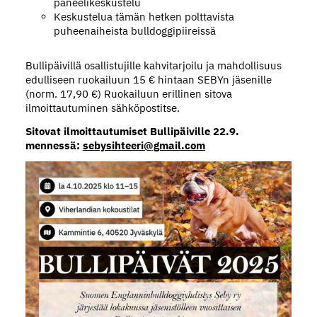
paneelikeskustelu
Keskustelua tämän hetken polttavista
puheenaiheista bulldoggipiireissä
Bullipäivillä osallistujille kahvitarjoilu ja mahdollisuus
edulliseen ruokailuun 15 € hintaan SEBYn jäsenille
(norm. 17,90 €) Ruokailuun erillinen sitova
ilmoittautuminen sähköpostitse.
Sitovat ilmoittautumiset Bullipäiville 22.9.
mennessä:
sebysihteeri@gmail.com