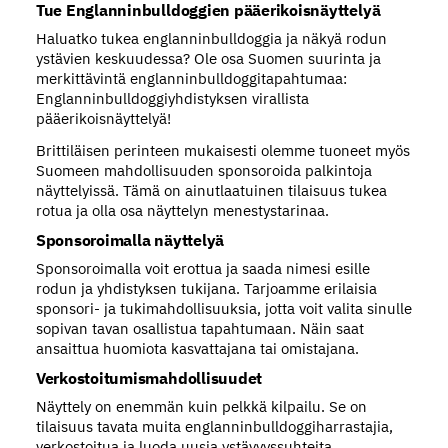
Tue Englanninbulldoggien pääerikoisnäyttelyä
Haluatko tukea englanninbulldoggia ja näkyä rodun
ystävien keskuudessa? Ole osa Suomen suurinta ja
merkittävintä englanninbulldoggitapahtumaa:
Englanninbulldoggiyhdistyksen virallista
pääerikoisnäyttelyä!
Brittiläisen perinteen mukaisesti olemme tuoneet myös
Suomeen mahdollisuuden sponsoroida palkintoja
näyttelyissä. Tämä on ainutlaatuinen tilaisuus tukea
rotua ja olla osa näyttelyn menestystarinaa.
Sponsoroimalla näyttelyä
Sponsoroimalla voit erottua ja saada nimesi esille
rodun ja yhdistyksen tukijana. Tarjoamme erilaisia
sponsori- ja tukimahdollisuuksia, jotta voit valita sinulle
sopivan tavan osallistua tapahtumaan. Näin saat
ansaittua huomiota kasvattajana tai omistajana.
Verkostoitumismahdollisuudet
Näyttely on enemmän kuin pelkkä kilpailu. Se on
tilaisuus tavata muita englanninbulldoggiharrastajia,
verkostoitua ja luoda uusia ystävyyssuhteita.