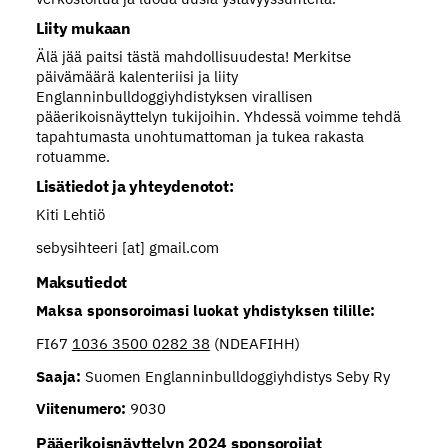
Liity mukaan
Älä jää paitsi tästä mahdollisuudesta! Merkitse
päivämäärä kalenteriisi ja liity
Englanninbulldoggiyhdistyksen virallisen
pääerikoisnäyttelyn tukijoihin. Yhdessä voimme tehdä
tapahtumasta unohtumattoman ja tukea rakasta
rotuamme.
Lisätiedot ja yhteydenotot:
Kiti Lehtiö
sebysihteeri [at] gmail.com
Maksutiedot
Maksa sponsoroimasi luokat yhdistyksen tilille:
FI67
1036 3500 0282 38
(NDEAFIHH)
Saaja:
Suomen Englanninbulldoggiyhdistys Seby Ry
Viitenumero:
9030
Pääerikoisnäyttelyn 2024 sponsoroijat