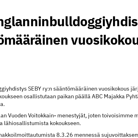
glanninbulldoggiyhdis
tömääräinen vuosikoko
giyhdistys SEBY ry:n sääntömääräinen vuosikokous jär
koukseen osallistutaan paikan päällä ABC Majakka Pyhtä
a.
aan Vuoden Voitokkain- menestyjät, joten toivoisimme
a lähiosallistumista kokoukseen.
nakkoilmoittautumista 8.3.26 mennessä sujuvoittaks