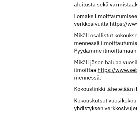
aloitusta sekä varmistaa
Lomake ilmoittautumisee
verkkosivuilta
https://ww
Mikäli osallistut kokouks
mennessä ilmoittautumise
Pyydämme ilmoittamaan e
Mikäli jäsen haluaa vuosi
ilmoittaa
https://www.seb
mennessä.
Kokouslinkki lähetetään i
Kokouskutsut vuosikokouk
yhdistyksen verkkosivujen