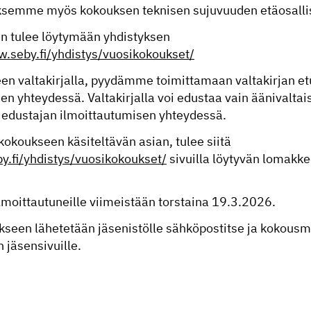
ksemme myös kokouksen teknisen sujuvuuden etäosallis
n tulee löytymään yhdistyksen
w.seby.fi/yhdistys/vuosikokoukset/
een valtakirjalla, pyydämme toimittamaan valtakirjan e
n yhteydessä. Valtakirjalla voi edustaa vain äänivaltai
dustajan ilmoittautumisen yhteydessä.
kokoukseen käsiteltävän asian, tulee siitä
y.fi/yhdistys/vuosikokoukset/
sivuilla löytyvän lomakk
lmoittautuneille viimeistään torstaina 19.3.2026.
seen lähetetään jäsenistölle sähköpostitse ja kokousma
 jäsensivuille.