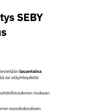
tys SEBY
us
jestetään
lauantaina
ä tai etäyhteydellä
 mahdollisuuksien mukaan
emme vuosikokouksen