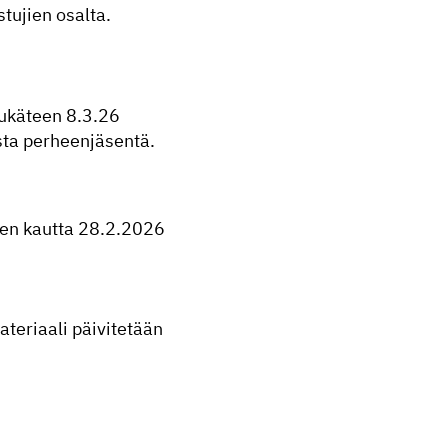
tujien osalta.
tukäteen 8.3.26
sta perheenjäsentä.
een kautta 28.2.2026
teriaali päivitetään